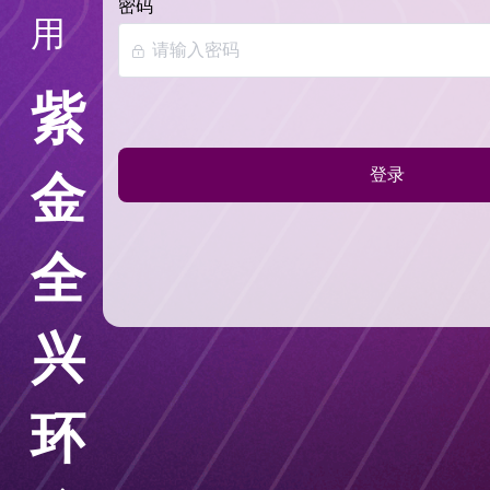
密码
用
紫
金
登录
全
兴
环